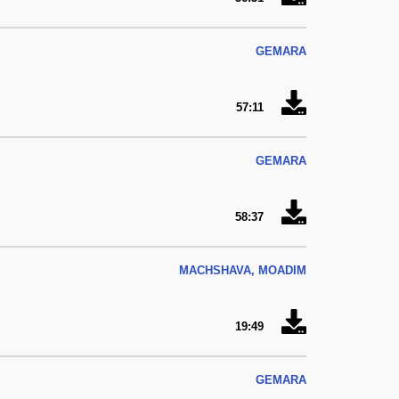
GEMARA
57:11
GEMARA
58:37
MACHSHAVA, MOADIM
19:49
GEMARA