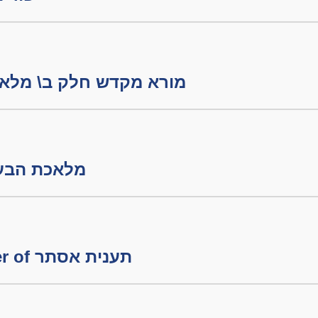
מורא מקדש חלק ב\ מלאכת הבערה
מלאכת הבערה חלק
פורים - The Character of תענית אסתר