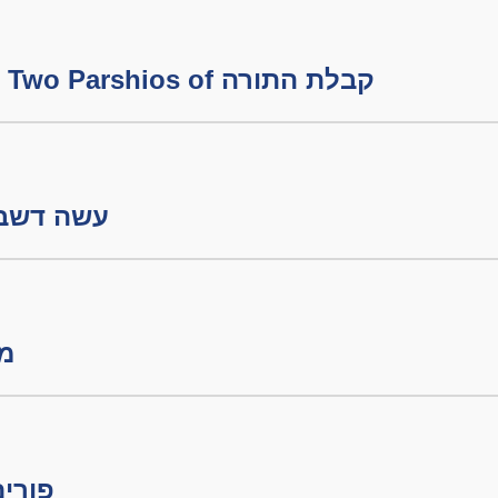
פרשת משפטים - The Two Parshios of קבלת התורה
עשה דשבתון חל
מור
פורים