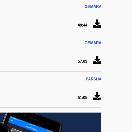
GEMARA
48:44
GEMARA
57:09
PARSHA
51:05