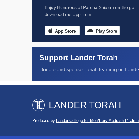
Enjoy Hundreds of Parsha Shiurim on the go,
download our app from:
App Store
Play Store
Support Lander Torah
Donate and sponsor Torah learning on Lande
LANDER TORAH
Produced by
Lander College for Men/Beis Medrash L’Talmu