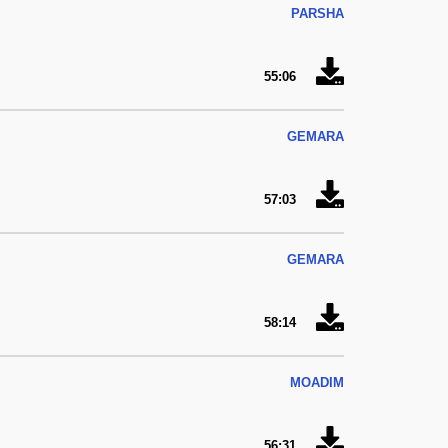
PARSHA
55:06
GEMARA
57:03
GEMARA
58:14
MOADIM
56:31