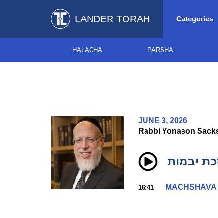
LANDER TORAH
Categories
HALACHA
PARSHA
JUNE 3, 2026
Rabbi Yonason Sack
כת יבמות
MACHSHAVA
16:41