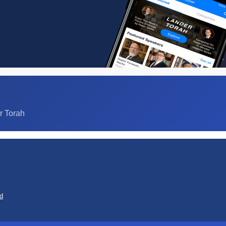
r Torah
d