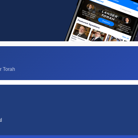
r Torah
d