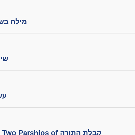
מילה בשבת חל
שיע
עשה 
פרשת משפטים - The Two Parshios of קבלת התורה