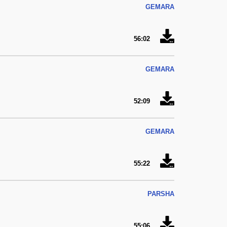
GEMARA
56:02
GEMARA
52:09
GEMARA
55:22
PARSHA
55:06