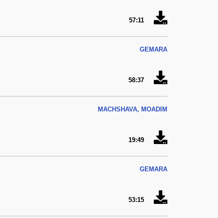
57:11
GEMARA
58:37
MACHSHAVA, MOADIM
19:49
GEMARA
53:15