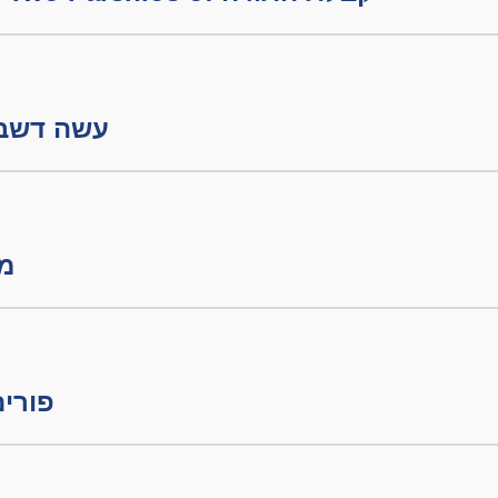
עשה דשבתון חל
מור
פורים