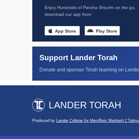
Enjoy Hundreds of Parsha Shiurim on the go,
download our app from:
App Store
Play Store
Support Lander Torah
Donate and sponsor Torah learning on Lande
LANDER TORAH
Produced by
Lander College for Men/Beis Medrash L’Talmu