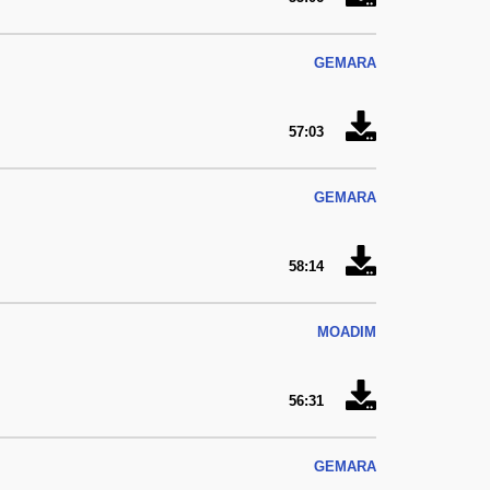
GEMARA
57:03
GEMARA
58:14
MOADIM
56:31
GEMARA