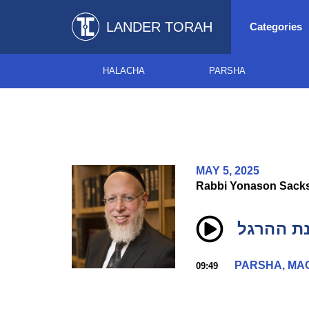
LANDER TORAH
Categories
HALACHA
PARSHA
MAY 5, 2025
Rabbi Yonason Sack
נת ההרגל
PARSHA, MA
09:49