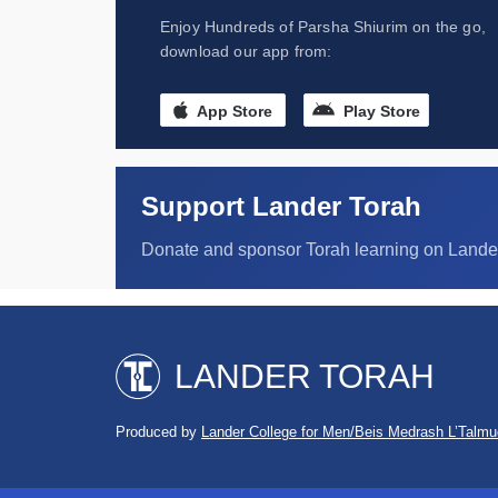
Enjoy Hundreds of Parsha Shiurim on the go,
download our app from:
App Store
Play Store
Support Lander Torah
Donate and sponsor Torah learning on Lande
LANDER TORAH
Produced by
Lander College for Men/Beis Medrash L’Talmu