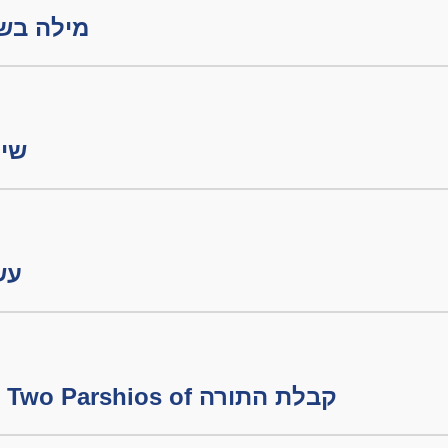
מילה בשבת חל
שיע
עשה 
פרשת משפטים - The Two Parshios of קבלת התורה