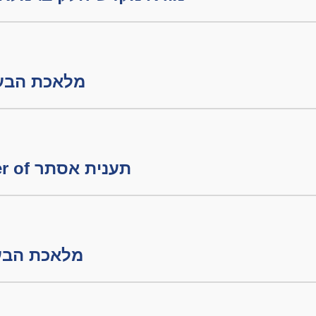
מלאכת הבערה חלק
פורים - The Character of תענית אסתר
מלאכת הבערה חלק