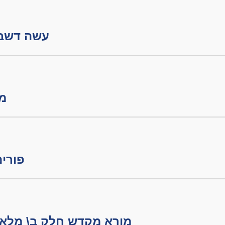
עשה דשבתון חל
מור
פורים
מורא מקדש חלק ב\ מלאכת הבערה