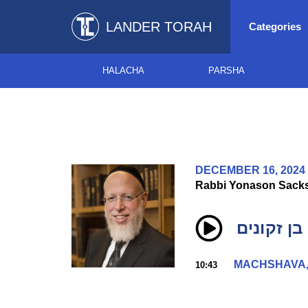
LANDER TORAH
Categories
HALACHA
PARSHA
DECEMBER 16, 2024
Rabbi Yonason Sack
בן זקונים
MACHSHAVA,
10:43