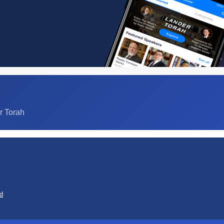
r Torah
d