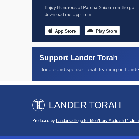
Enjoy Hundreds of Parsha Shiurim on the go,
download our app from:
App Store
Play Store
Support Lander Torah
Donate and sponsor Torah learning on Lande
LANDER TORAH
Produced by
Lander College for Men/Beis Medrash L’Talmu