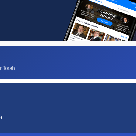
r Torah
d