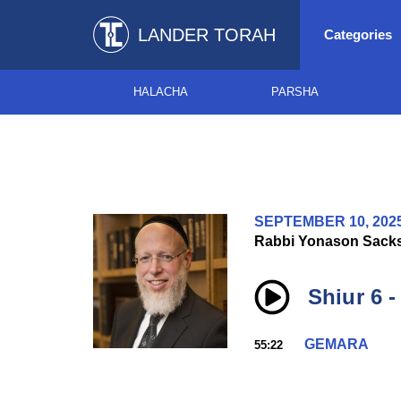
LANDER TORAH
Categories
HALACHA
PARSHA
SEPTEMBER 10, 202
Rabbi Yonason Sack
GEMARA
55:22